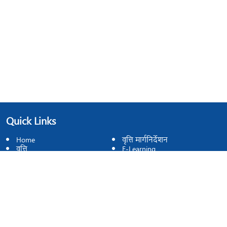
Quick Links
Home
वृत्ति मार्गनिर्देशन
वृत्ति
E-Learning
डाउनलोडहरू
विद्यार्थी साइनअप
Contact
Phone no
E-mail
9852059007
etcsunsarinew@gmail.com
Address
वृत्ति मार्गनिर्देशन सेवा केन्द्र, इनरुवा, सुनसरी