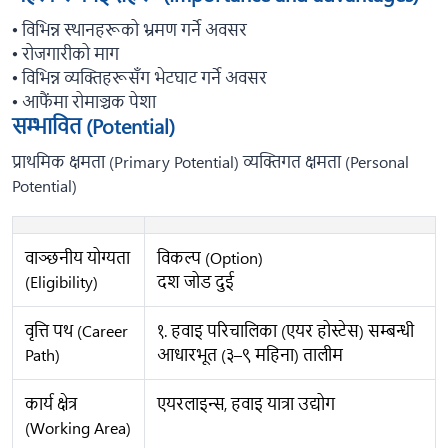
🞄 विभिन्न स्थानहरूको भ्रमण गर्ने अवसर
🞄 रोजगारीको माग
🞄 विभिन्न व्यक्तिहरूसँग भेटघाट गर्ने अवसर
🞄 आफैंमा रोमाञ्चक पेशा
सम्भावित (Potential)
प्राथमिक क्षमता (Primary Potential) व्यक्तिगत क्षमता (Personal
Potential)
वाञ्छनीय योग्यता
विकल्प (Option)
(Eligibility)
दश जोड दुई
वृत्ति पथ (Career
१. हवाइ परिचालिका (एयर होस्टेस) सम्बन्धी
Path)
आधारभूत (३–९ महिना) तालीम
कार्य क्षेत्र
एयरलाइन्स, हवाइ यात्रा उद्योग
(Working Area)