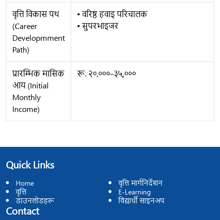
वृत्ति विकास पथ
🞄 वरिष्ठ हवाइ परिचालक
(Career
🞄 सुपरभाइजर
Developmment
Path)
प्रारम्भिक मासिक
रू. २०,०००–३५,०००
आय (Initial
Monthly
Income)
Quick Links
Home
वृत्ति मार्गनिर्देशन
वृत्ति
E-Learning
डाउनलोडहरू
विद्यार्थी साइनअप
Contact