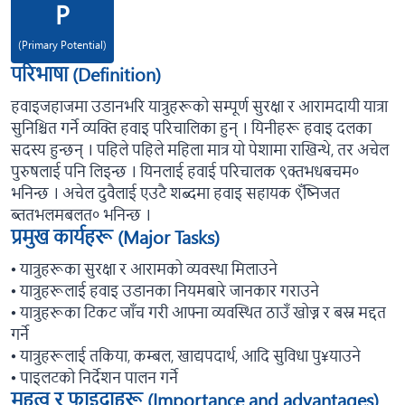
P
(Primary Potential)
परिभाषा (Definition)
हवाइजहाजमा उडानभरि यात्रुहरूको सम्पूर्ण सुरक्षा र आरामदायी यात्रा
सुनिश्चित गर्ने व्यक्ति हवाइ परिचालिका हुन् । यिनीहरू हवाइ दलका
सदस्य हुन्छन् । पहिले पहिले महिला मात्र यो पेशामा राखिन्थे, तर अचेल
पुरुषलाई पनि लिइन्छ । यिनलाई हवाई परिचालक ९क्तभधबचम०
भनिन्छ । अचेल दुवैलाई एउटै शब्दमा हवाइ सहायक ९ँष्निजत
ब्ततभलमबलत० भनिन्छ ।
प्रमुख कार्यहरू (Major Tasks)
🞄 यात्रुहरूका सुरक्षा र आरामको व्यवस्था मिलाउने
🞄 यात्रुहरूलाई हवाइ उडानका नियमबारे जानकार गराउने
🞄 यात्रुहरूका टिकट जाँच गरी आफ्ना व्यवस्थित ठाउँ खोज्न र बस्न मद्दत
गर्ने
🞄 यात्रुहरूलाई तकिया, कम्बल, खाद्यपदार्थ, आदि सुविधा पु¥याउने
🞄 पाइलटको निर्देशन पालन गर्ने
महत्व र फाइदाहरू (Importance and advantages)