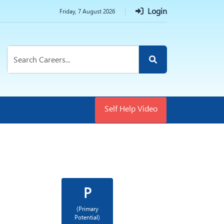
Login
Friday, 7 August 2026
Self Help Video
P
(Primary
Potential)