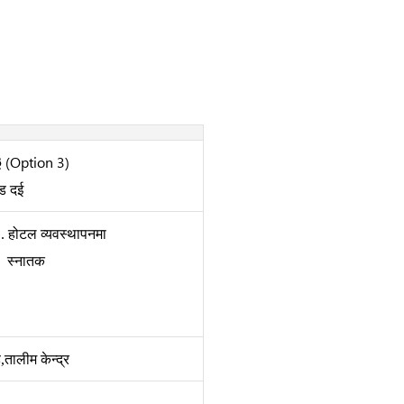
३
(Option 3)
ड दई
. होटल व्यवस्थापनमा
स्नातक
ह
,
तालीम केन्द्र